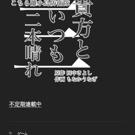
不定期連載中
カ
ゲーム