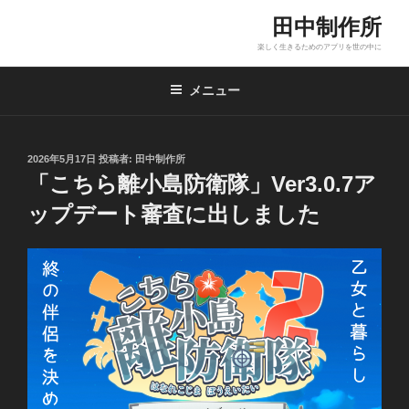
コ
田中制作所
ン
楽しく生きるためのアプリを世の中に
テ
ン
メニュー
ツ
へ
ス
投
2026年5月17日
投稿者:
田中制作所
キ
稿
「こちら離小島防衛隊」Ver3.0.7ア
ッ
日:
プ
ップデート審査に出しました