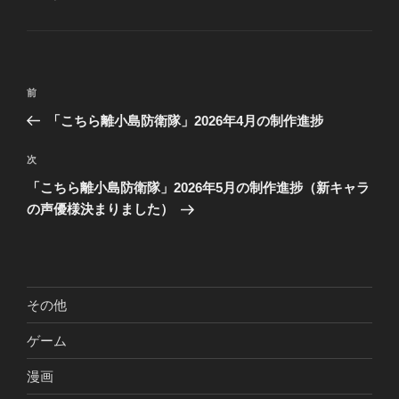
テ
ゴ
リ
ー
投
前
前
稿
の
「こちら離小島防衛隊」2026年4月の制作進捗
ナ
投
ビ
稿
次
次
ゲ
の
「こちら離小島防衛隊」2026年5月の制作進捗（新キャラ
投
ー
の声優様決まりました）
稿
シ
ョ
ン
その他
ゲーム
漫画