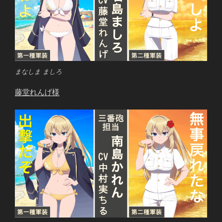
まなしま ましろ
藤堂れんげ様