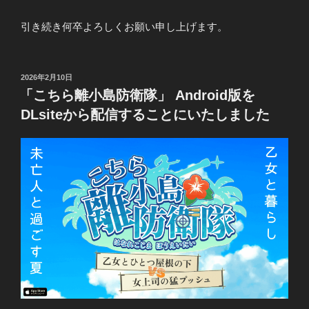
引き続き何卒よろしくお願い申し上げます。
投
2026年2月10日
稿
「こちら離小島防衛隊」 Android版を
日:
DLsiteから配信することにいたしました