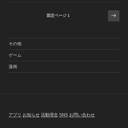
投
次
固定ページ
1
の
稿
ペ
の
ー
ペ
ジ
その他
ー
ジ
ゲーム
送
漫画
り
アプリ
お知らせ
活動理念
SNS
お問い合わせ