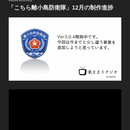
2025年12月31日
稿
「こちら離小島防衛隊」12月の制作進捗
日: