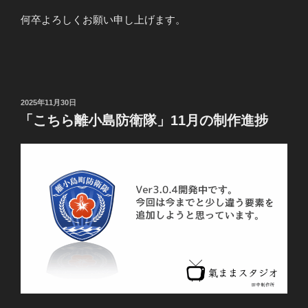
何卒よろしくお願い申し上げます。
投
2025年11月30日
稿
「こちら離小島防衛隊」11月の制作進捗
日: