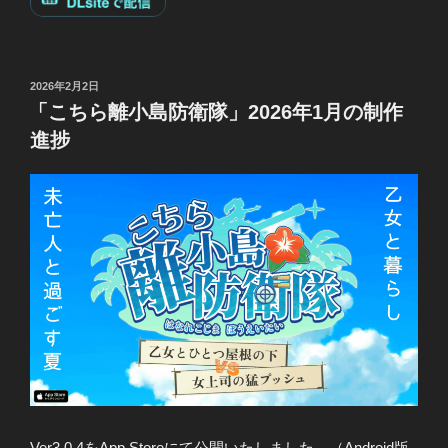
投
2026年2月2日
稿
「こちら離小島防衛隊」2026年1月の制作
日:
進捗
Ver3.0.4をApp Storeにて公開いたしました。（Android版