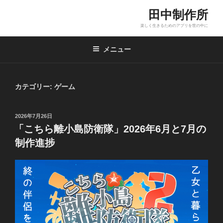
コ
田中制作所
ン
楽しく生きるためのアプリを世の中に
テ
ン
メニュー
ツ
へ
ス
カテゴリー:
ゲーム
キ
ッ
プ
投
2026年7月26日
稿
「こちら離小島防衛隊」2026年6月と7月の
日:
制作進捗