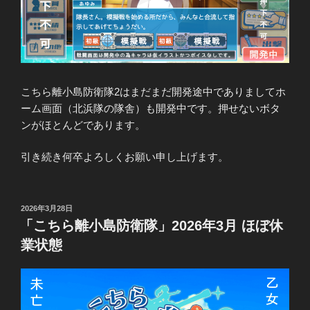
こちら離小島防衛隊2はまだまだ開発途中でありましてホ
ーム画面（北浜隊の隊舎）も開発中です。押せないボタ
ンがほとんどであります。
引き続き何卒よろしくお願い申し上げます。
投
2026年3月28日
稿
「こちら離小島防衛隊」2026年3月 ほぼ休
日:
業状態