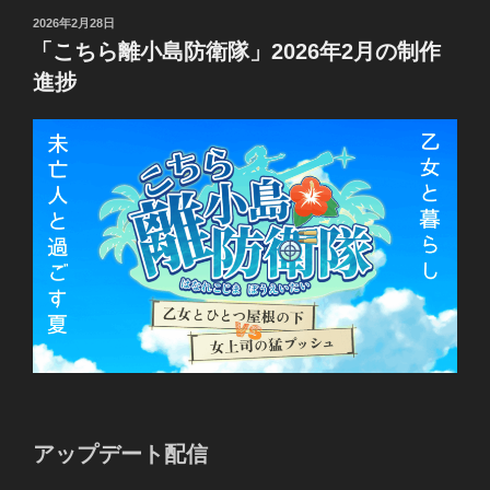
投
2026年2月28日
稿
「こちら離小島防衛隊」2026年2月の制作
日:
進捗
アップデート配信