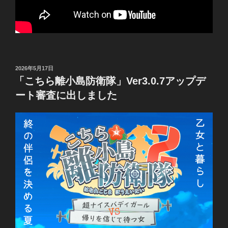
投
2026年5月17日
稿
「こちら離小島防衛隊」Ver3.0.7アップデ
日:
ート審査に出しました