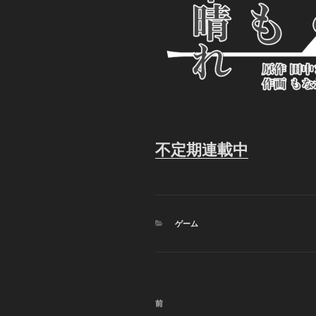
不定期連載中
カ
ゲーム
テ
ゴ
リ
ー
投
前
前