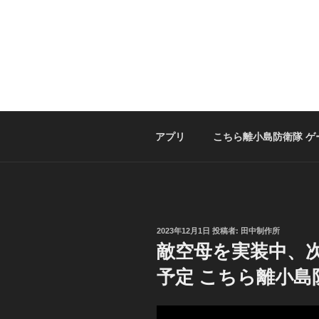
コ
ン
テ
ン
ツ
へ
ス
キ
アプリ
こちら離小島防衛隊 ゲ
ッ
プ
投
2023年12月1日
投稿者:
田中制作所
稿
敵空母を実装中、
日:
予定 こちら離小島