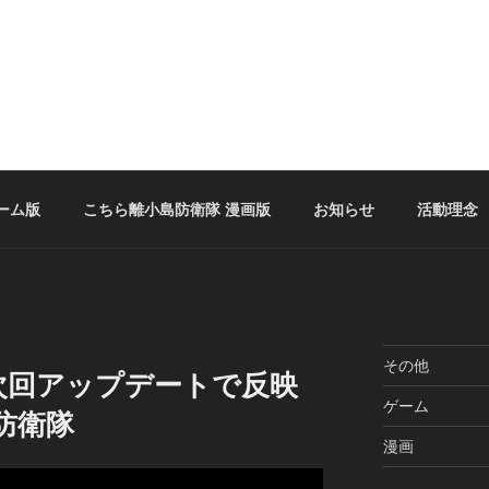
ーム版
こちら離小島防衛隊 漫画版
お知らせ
活動理念
その他
次回アップデートで反映
ゲーム
防衛隊
漫画